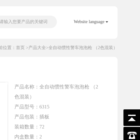
请输入您要产品的关键词
Website language
前位置：
首页
>
产品大全
>全自动惯性警车泡泡枪 （2色混装）
产品名称：全自动惯性警车泡泡枪 （2
色混装）
产品型号：6315
产品包装：插板
装箱数量：72
内盒数量：2