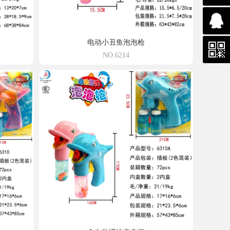
电动小丑鱼泡泡枪
NO.6214